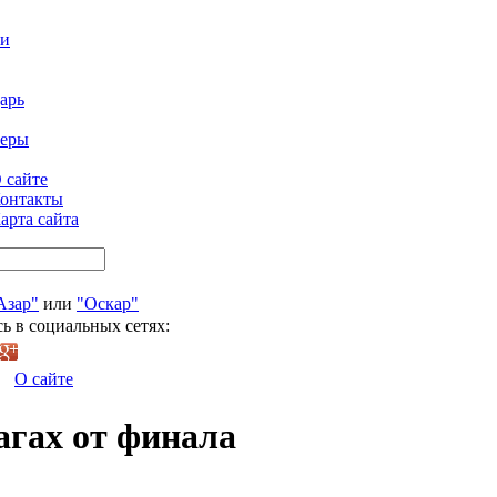
ти
арь
феры
 сайте
онтакты
арта сайта
Азар"
или
"Оскар"
ь в социальных сетях:
О сайте
агах от финала