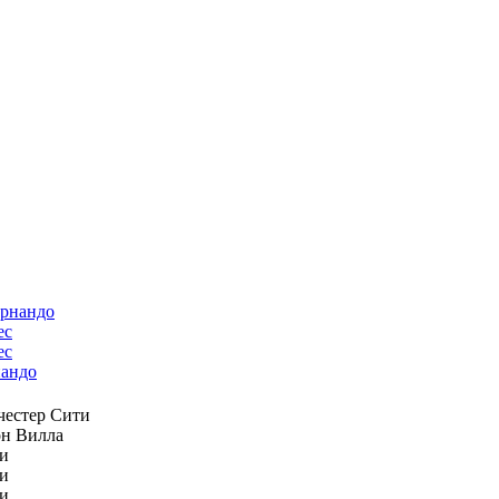
ес
андо
естер Сити
н Вилла
и
и
и