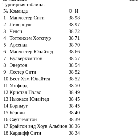
Турнирная таблица:
№
Команда
О
И
1
Манчестер Сити
38
98
2
Ливерпуль
38
97
3
Челси
38
72
4
Тоттенхэм Хотспур
38
71
5
Арсенал
38
70
6
Манчестер Юнайтед
38
66
7
Вулверхэмптон
38
57
8
Эвертон
38
54
9
Лестер Сити
38
52
10
Вест Хэм Юнайтед
38
52
11
Уотфорд
38
50
12
Кристал Пэлас
38
49
13
Ньюкасл Юнайтед
38
45
14
Борнмут
38
45
15
Бёрнли
38
40
16
Саутгемптон
38
39
17
Брайтон энд Хоув Альбион
38
36
18
Кардифф Сити
38
34