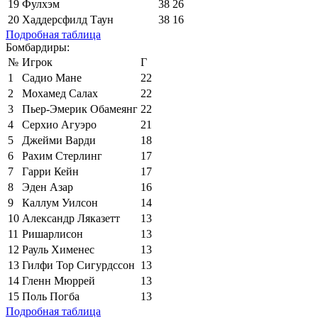
19
Фулхэм
38
26
20
Хаддерсфилд Таун
38
16
Подробная таблица
Бомбардиры:
№
Игрок
Г
1
Садио Мане
22
2
Мохамед Салах
22
3
Пьер-Эмерик Обамеянг
22
4
Серхио Агуэро
21
5
Джейми Варди
18
6
Рахим Стерлинг
17
7
Гарри Кейн
17
8
Эден Азар
16
9
Каллум Уилсон
14
10
Александр Ляказетт
13
11
Ришарлисон
13
12
Рауль Хименес
13
13
Гилфи Тор Сигурдссон
13
14
Гленн Мюррей
13
15
Поль Погба
13
Подробная таблица