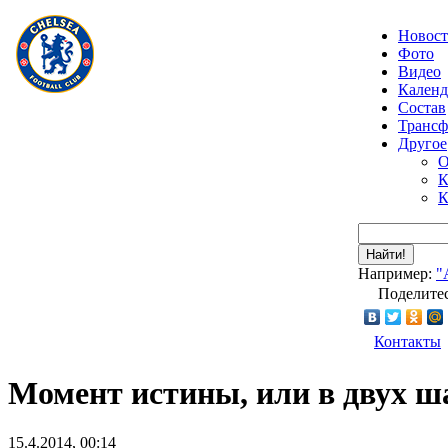
Новос
Фото
Видео
Календ
Состав
Транс
Другое
О
К
К
Найти!
Например:
"
Поделитес
Контакты
Момент истины, или в двух ш
15.4.2014, 00:14