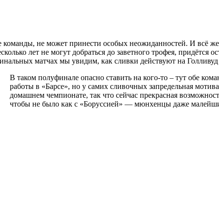
е команды, не может принести особых неожиданностей. И всё же,
колько лет не могут добраться до заветного трофея, придётся 
нальных матчах мы увидим, как сливки действуют на Голливуд и
В таком полуфинале опасно ставить на кого-то – тут обе кома
работы в «Барсе», но у самих сливочных запредельная мотив
домашнем чемпионате, так что сейчас прекрасная возможность 
чтобы не было как с «Боруссией» — мюнхенцы даже малейши