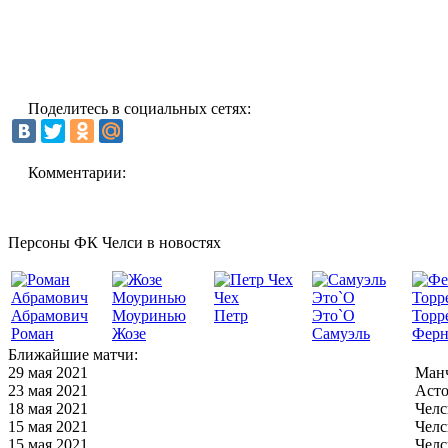
Поделитесь в социальных сетях:
Комментарии:
Персоны ФК Челси в новостях
Чех
Абрамович
Моуринью
Петр
Это`О
Торр
Роман
Жозе
Самуэль
Ферн
Ближайшие матчи:
29 мая 2021
Манч
23 мая 2021
Асто
18 мая 2021
Челс
15 мая 2021
Челс
15 мая 2021
Челс