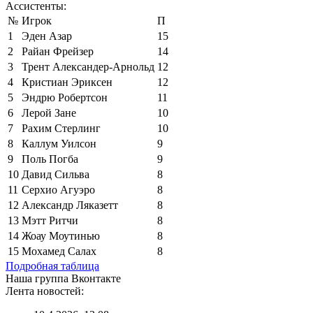
Ассистенты:
№
Игрок
П
1
Эден Азар
15
2
Райан Фрейзер
14
3
Трент Александер-Арнольд
12
4
Кристиан Эриксен
12
5
Эндрю Робертсон
11
6
Лерой Зане
10
7
Рахим Стерлинг
10
8
Каллум Уилсон
9
9
Поль Погба
9
10
Давид Сильва
8
11
Серхио Агуэро
8
12
Александр Ляказетт
8
13
Мэтт Ритчи
8
14
Жоау Моутинью
8
15
Мохамед Салах
8
Подробная таблица
Наша группа Вконтакте
Лента новостей: