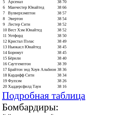
5
Арсенал
38
70
6
Манчестер Юнайтед
38
66
7
Вулверхэмптон
38
57
8
Эвертон
38
54
9
Лестер Сити
38
52
10
Вест Хэм Юнайтед
38
52
11
Уотфорд
38
50
12
Кристал Пэлас
38
49
13
Ньюкасл Юнайтед
38
45
14
Борнмут
38
45
15
Бёрнли
38
40
16
Саутгемптон
38
39
17
Брайтон энд Хоув Альбион
38
36
18
Кардифф Сити
38
34
19
Фулхэм
38
26
20
Хаддерсфилд Таун
38
16
Подробная таблица
Бомбардиры: