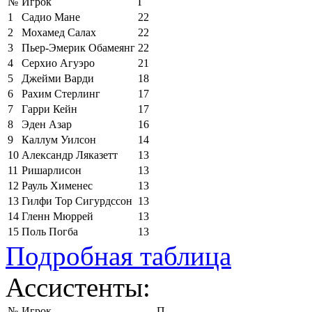
№
Игрок
Г
1
Садио Мане
22
2
Мохамед Салах
22
3
Пьер-Эмерик Обамеянг
22
4
Серхио Агуэро
21
5
Джейми Варди
18
6
Рахим Стерлинг
17
7
Гарри Кейн
17
8
Эден Азар
16
9
Каллум Уилсон
14
10
Александр Ляказетт
13
11
Ришарлисон
13
12
Рауль Хименес
13
13
Гилфи Тор Сигурдссон
13
14
Гленн Мюррей
13
15
Поль Погба
13
Подробная таблица
Ассистенты:
№
Игрок
П