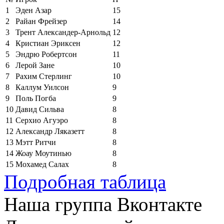
1
Эден Азар
15
2
Райан Фрейзер
14
3
Трент Александер-Арнольд
12
4
Кристиан Эриксен
12
5
Эндрю Робертсон
11
6
Лерой Зане
10
7
Рахим Стерлинг
10
8
Каллум Уилсон
9
9
Поль Погба
9
10
Давид Сильва
8
11
Серхио Агуэро
8
12
Александр Ляказетт
8
13
Мэтт Ритчи
8
14
Жоау Моутинью
8
15
Мохамед Салах
8
Подробная таблица
Наша группа Вконтакте