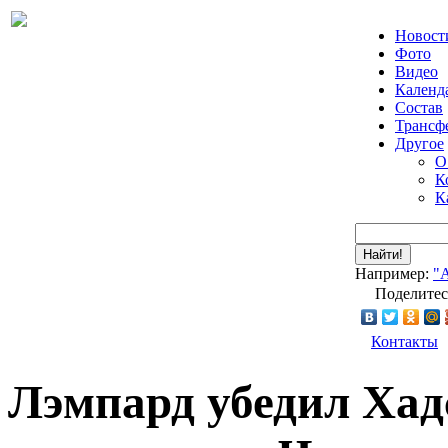
Новост
Фото
Видео
Календ
Состав
Трансф
Другое
О
К
К
Найти!
Например:
"
Поделитес
Контакты
Лэмпард убедил Хад