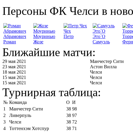
Персоны ФК Челси в ново
Чех
Абрамович
Моуринью
Петр
Это`О
Торр
Роман
Жозе
Самуэль
Ферн
Ближайшие матчи:
29 мая 2021
Манчестер Сити
23 мая 2021
Астон Вилла
18 мая 2021
Челси
15 мая 2021
Челси
15 мая 2021
Челси
Турнирная таблица:
№
Команда
О
И
1
Манчестер Сити
38
98
2
Ливерпуль
38
97
3
Челси
38
72
4
Тоттенхэм Хотспур
38
71