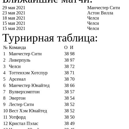
29 мая 2021
Манчестер Сити
23 мая 2021
Астон Вилла
18 мая 2021
Челси
15 мая 2021
Челси
15 мая 2021
Челси
Турнирная таблица:
№
Команда
О
И
1
Манчестер Сити
38
98
2
Ливерпуль
38
97
3
Челси
38
72
4
Тоттенхэм Хотспур
38
71
5
Арсенал
38
70
6
Манчестер Юнайтед
38
66
7
Вулверхэмптон
38
57
8
Эвертон
38
54
9
Лестер Сити
38
52
10
Вест Хэм Юнайтед
38
52
11
Уотфорд
38
50
12
Кристал Пэлас
38
49