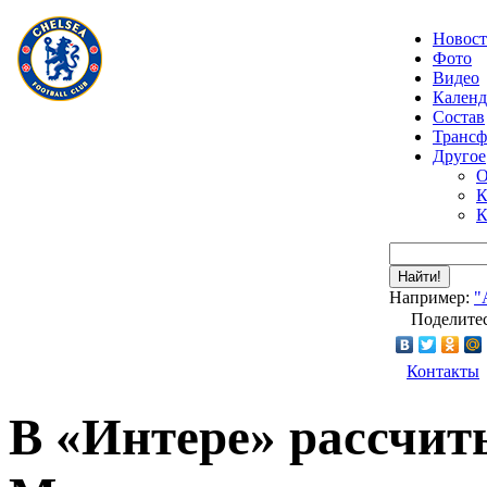
Новос
Фото
Видео
Календ
Состав
Транс
Другое
О
К
К
Найти!
Например:
"
Поделитес
Контакты
В «Интере» рассчит