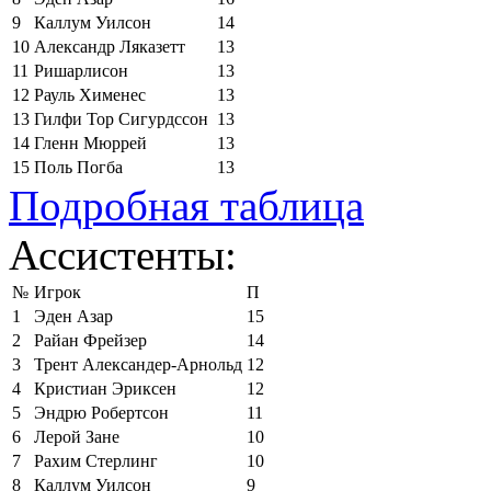
9
Каллум Уилсон
14
10
Александр Ляказетт
13
11
Ришарлисон
13
12
Рауль Хименес
13
13
Гилфи Тор Сигурдссон
13
14
Гленн Мюррей
13
15
Поль Погба
13
Подробная таблица
Ассистенты:
№
Игрок
П
1
Эден Азар
15
2
Райан Фрейзер
14
3
Трент Александер-Арнольд
12
4
Кристиан Эриксен
12
5
Эндрю Робертсон
11
6
Лерой Зане
10
7
Рахим Стерлинг
10
8
Каллум Уилсон
9