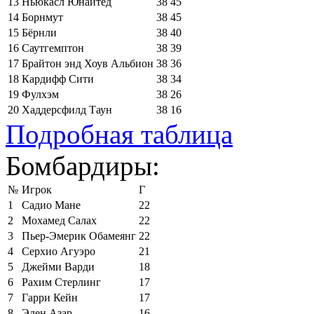
13
Ньюкасл Юнайтед
38
45
14
Борнмут
38
45
15
Бёрнли
38
40
16
Саутгемптон
38
39
17
Брайтон энд Хоув Альбион
38
36
18
Кардифф Сити
38
34
19
Фулхэм
38
26
20
Хаддерсфилд Таун
38
16
Подробная таблица
Бомбардиры:
№
Игрок
Г
1
Садио Мане
22
2
Мохамед Салах
22
3
Пьер-Эмерик Обамеянг
22
4
Серхио Агуэро
21
5
Джейми Варди
18
6
Рахим Стерлинг
17
7
Гарри Кейн
17
8
Эден Азар
16