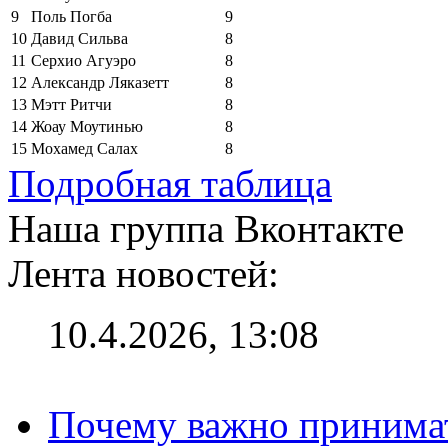
9
Поль Погба
9
10
Давид Сильва
8
11
Серхио Агуэро
8
12
Александр Ляказетт
8
13
Мэтт Ритчи
8
14
Жоау Моутинью
8
15
Мохамед Салах
8
Подробная таблица
Наша группа Вконтакте
Лента новостей:
10.4.2026, 13:08
Почему важно принима