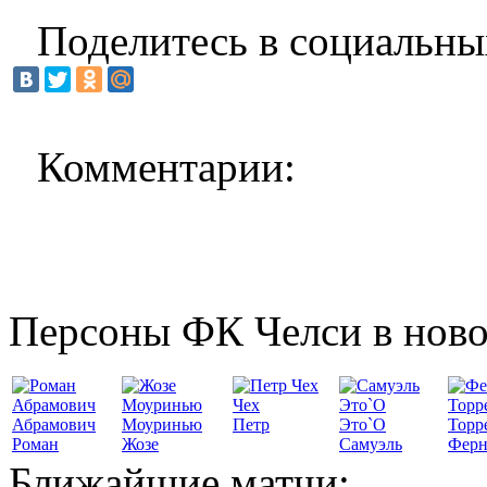
Поделитесь в социальны
Комментарии:
Персоны ФК Челси в ново
Чех
Абрамович
Моуринью
Петр
Это`О
Торр
Роман
Жозе
Самуэль
Ферн
Ближайшие матчи: