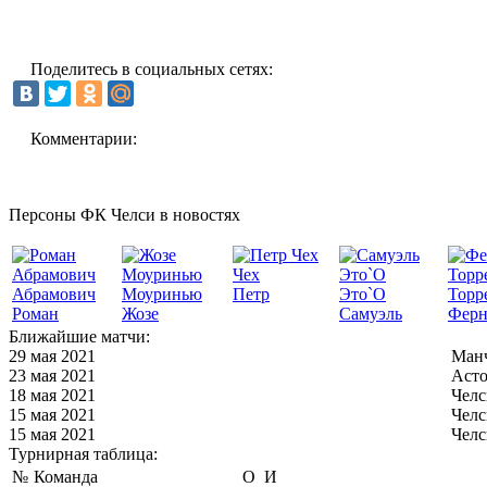
Поделитесь в социальных сетях:
Комментарии:
Персоны ФК Челси в новостях
Чех
Абрамович
Моуринью
Петр
Это`О
Торр
Роман
Жозе
Самуэль
Ферн
Ближайшие матчи:
29 мая 2021
Манч
23 мая 2021
Асто
18 мая 2021
Челс
15 мая 2021
Челс
15 мая 2021
Челс
Турнирная таблица:
№
Команда
О
И