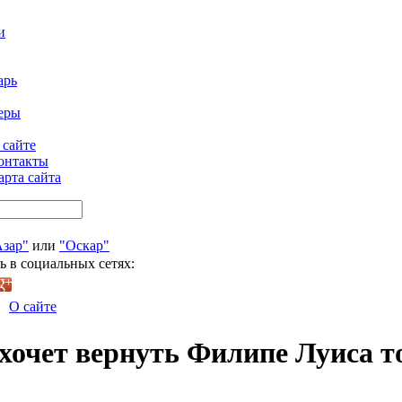
и
арь
еры
 сайте
онтакты
арта сайта
Азар"
или
"Оскар"
ь в социальных сетях:
О сайте
очет вернуть Филипе Луиса то