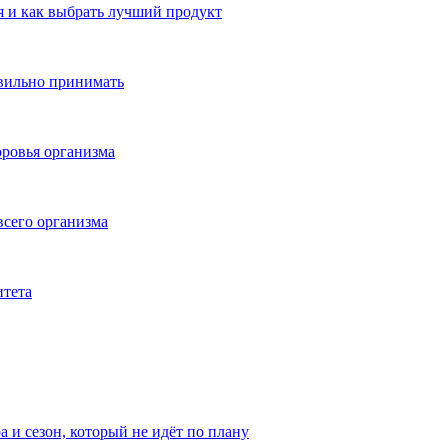
 и как выбрать лучший продукт
авильно принимать
ровья организма
всего организма
итета
а и сезон, который не идёт по плану