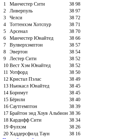
1
Манчестер Сити
38
98
2
Ливерпуль
38
97
3
Челси
38
72
4
Тоттенхэм Хотспур
38
71
5
Арсенал
38
70
6
Манчестер Юнайтед
38
66
7
Вулверхэмптон
38
57
8
Эвертон
38
54
9
Лестер Сити
38
52
10
Вест Хэм Юнайтед
38
52
11
Уотфорд
38
50
12
Кристал Пэлас
38
49
13
Ньюкасл Юнайтед
38
45
14
Борнмут
38
45
15
Бёрнли
38
40
16
Саутгемптон
38
39
17
Брайтон энд Хоув Альбион
38
36
18
Кардифф Сити
38
34
19
Фулхэм
38
26
20
Хаддерсфилд Таун
38
16