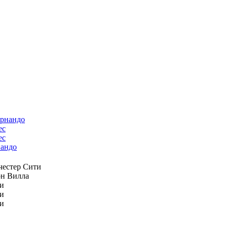
ес
андо
естер Сити
н Вилла
и
и
и