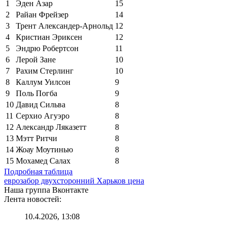
1
Эден Азар
15
2
Райан Фрейзер
14
3
Трент Александер-Арнольд
12
4
Кристиан Эриксен
12
5
Эндрю Робертсон
11
6
Лерой Зане
10
7
Рахим Стерлинг
10
8
Каллум Уилсон
9
9
Поль Погба
9
10
Давид Сильва
8
11
Серхио Агуэро
8
12
Александр Ляказетт
8
13
Мэтт Ритчи
8
14
Жоау Моутинью
8
15
Мохамед Салах
8
Подробная таблица
еврозабор двухсторонний Харьков цена
Наша группа Вконтакте
Лента новостей:
10.4.2026, 13:08