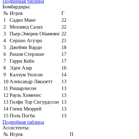
Подробная таблица
Бомбардиры:
№
Игрок
Г
1
Садио Мане
22
2
Мохамед Салах
22
3
Пьер-Эмерик Обамеянг
22
4
Серхио Агуэро
21
5
Джейми Варди
18
6
Рахим Стерлинг
17
7
Гарри Кейн
17
8
Эден Азар
16
9
Каллум Уилсон
14
10
Александр Ляказетт
13
11
Ришарлисон
13
12
Рауль Хименес
13
13
Гилфи Тор Сигурдссон
13
14
Гленн Мюррей
13
15
Поль Погба
13
Подробная таблица
Ассистенты:
№
Игрок
П