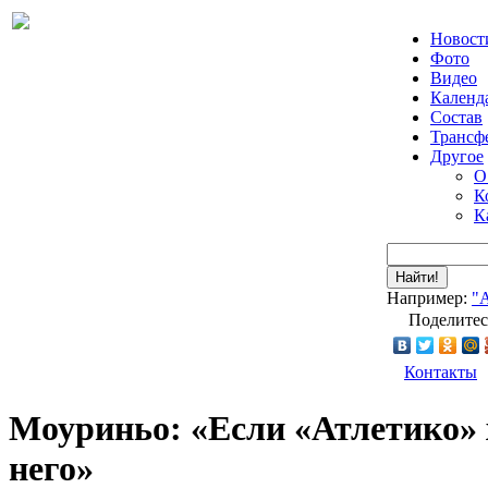
Новост
Фото
Видео
Календ
Состав
Трансф
Другое
О
К
К
Найти!
Например:
"
Поделитес
Контакты
Моуриньо: «Если «Атлетико» х
него»